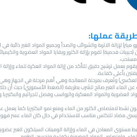
ريقة عملها:
بيبات فحمية) تقوم بإزالة الكلور وبقايا المواد العضوية والكيميائية
 مستحب.
وم بعمل ترشيح دقيق للتأكد من إزالة المواد العكرة للماء وإزالة ال
بقتين بأعلى كفاءة.
العكسي) وتُعرف بمرحلة المعالجة وهي أهم مرحلة في الجهاز وهي مر
 الماء الغير صالح للشرب بطريقة (الضغط الأسموزي) حيث أن ذلك يق
مواد العضوية والمواد المعكرة والرواسب وفصل للجراثيم والبكتيريا 
ون نشط لامتصاص الكلور من الماء ومنع نمو البكتيريا كما يعمل
يسي مضاد للتكلس مناسب للاستخدام في حال كان الماء عسر فهو 
 مستوى المعادن في الماء وإزالة الومينات السيلكون الغير عضوية و
 الماء، وامتصاص المواد العضوية بكفاءة وتحسين الطعم