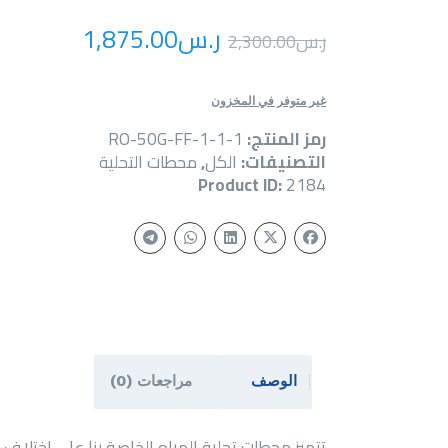
ر.س
00
.
1,875
ر.س
00
.
2,300
غير متوفر في المخزون
رمز المنتج:
RO-50G-FF-1-1-1
التصنيفات:
الكل
,
محطات التحلية
Product ID:
2184
الوصف
مراجعات (0)
تتميز محطات تحلية المياه الخاصة بنا على اختلاف