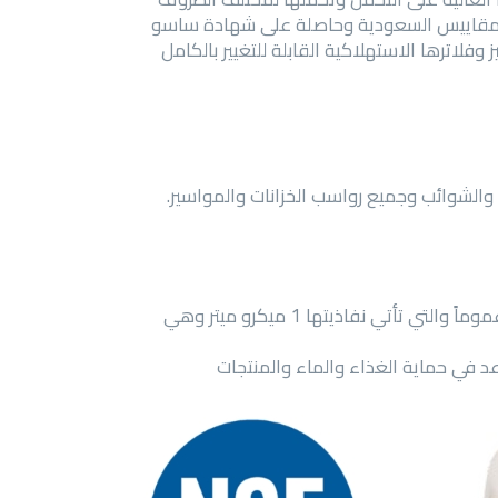
والمقاييس السعودية وحاصلة على شهادة ساسو
اه الأمريكية WQA و NSF و CE، كما تتميز بشكلها المميز وفلاترها الاستهلاكية القابلة للتغيير بالكامل
نقدم لكم أحدث تقنيات الـ RO (التناضح الأسموزي العكسي) والتي تعتبر أهم مرحلة او قطعة في محطة تحلية المياه عموماً والتي تأتي نفاذيتها 1 ميكرو ميتر وهي
التي تساعد في حماية الغذاء والماء والمنتجات