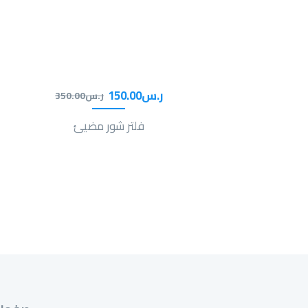
ر.س
00
.
150
ر.س
00
.
350
فلتر شور مضيئ