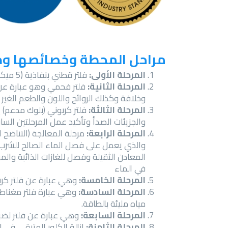
مراحل المحطة وخصائصها وط
المرحلة الأولى:
فلتر قطني بنفاذية (5 ميكرو ميتر) لإزالة الاتربة والشوائب والصدأ وجميع المواد الغير ذائبة في الماء.
المرحلة الثانية:
فلتر فحمي وهو عبارة عن (ح
وخلافة وكذلك الروائح واللون والطعم الغير
المرحلة الثالثة:
فلتر كربوني (بلوك مدعم) يق
والجزيئات الصدأ وتأكيد عمل المرحلتين السا
المرحلة الرابعة:
مرحلة المعالجة (التناضح 
والذي يعمل على فصل الماء الصالح للشرب عن
المعادن الثقيلة وفصل للغازات الذائبة وال
في الماء
المرحلة الخامسة:
وهي عبارة عن فلتر كرب
المرحلة السادسة:
وهي عبارة فلتر مغناط
مياه مليئة بالطاقة.
المرحلة السابعة:
وهي عبارة عن فلتر لضبط
المرحلة الثامنة:
إزالة الكلور المتبقي في