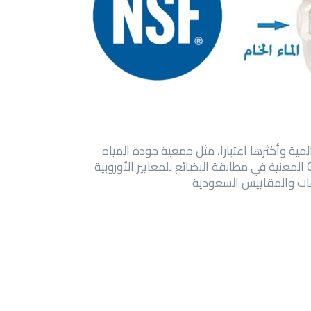
مية وأكثرها اعتبارا، مثل جمعية جودة المياه
الأمريكية WQA وكذلك منظمة NSF العالمية المعنية بحماية وصحة الانسان وفق معايير الصحة العالمية، وشهادة CE المعنية في مطابقة البضائع للمعايير الأوروبية