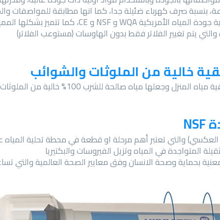
اعة، بنسبة صرف كهرباء ضئيلة جدا، كما انها مطابقة للمواصفات 
السعودية وعدة شهادات جودة عالمية مثل جمعية جودة المي
لتي يتم تغيير الفلاتر فقط بدون الهاوسات (مستوعب الفلاتر)
شرب 100% خالية من الملوثات والشوائب وجميع رواسب الخزانات والمواسير.
ثقيلة المتواجدة في المياه وتزيل الفيروسات والبكتيريا
ة منظمة NSF الامريكية والمعنية بحماية وصحة الانسان وفق معايير الصحة العالمية و