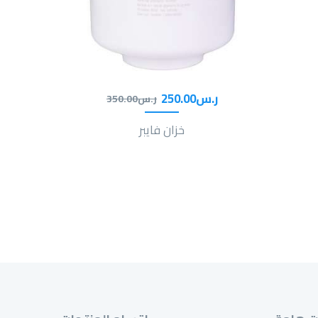
ر.س
00
.
250
ر.س
00
.
350
خزان فايبر