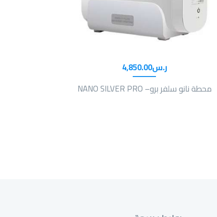
ر.س
00
.
4,850
محطة نانو سلفر برو– NANO SILVER PRO