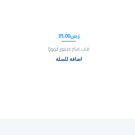
ر.س
00
.
35
قلب فلتر صنبور (بزبوز)
اضافة للسلة