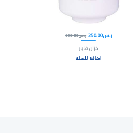
ر.س
00
.
250
ر.س
00
.
350
خزان فايبر
اضافة للسلة