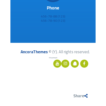
Phone
(123) 456-78-88
(123) 456-78-90
AncoraThemes
© {Y}. All rights reserved.
Stay in touch!
Share